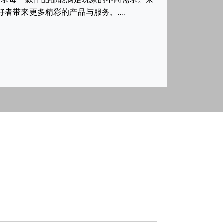
带来更多精彩的产品与服务。....