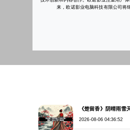
来，欧诺影业电脑科技有限公司将继
《楚留香》阴晴雨雪
2026-08-06 04:36:52