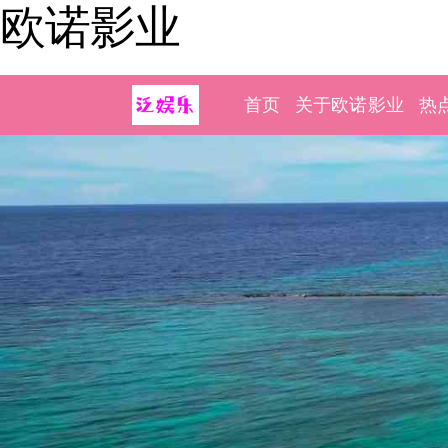
欧诺影业
首页
关于欧诺影业
热