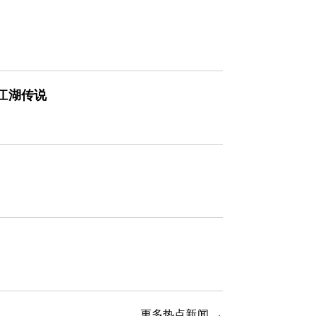
江湖传说
更多热点新闻 →