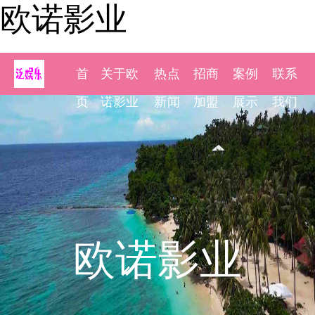
欧诺影业
首
关于欧
热点
招商
案例
联系
页
诺影业
新闻
加盟
展示
我们
欧诺影业