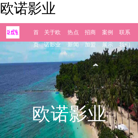
欧诺影业
首
关于欧
热点
招商
案例
联系
页
诺影业
新闻
加盟
展示
我们
欧诺影业