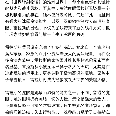
在《世界弹射物语》的浩瀚世界中，每个角色都有其独特
的魅力和战斗风格。而其中，冻结魔眼雷拉斯无疑是一个
极具吸引力的存在。她不仅外表冷艳、气质非凡，而且拥
有强大的冰霜魔法能力，以及一双能够控制敌人命运的魔
眼。雷拉斯的出现，不仅为游戏带来了新的战斗方式，也
让玩家对她的背景与故事产生了浓厚的兴趣。
雷拉斯的背景设定充满了神秘与深沉。她来自一个古老的
魔法家族，家族的血脉中流淌着强大的魔法能量。而在众
多魔法家族中，雷拉斯的家族因其擅长掌控冰霜元素而声
名显赫。雷拉斯从小便显示出异于常人的天赋，尤其是在
冰霜魔法的运用上，更是达到了极为高深的境地。家族中
长辈曾预言，雷拉斯将成为拯救或毁灭世界的关键人物。
雷拉斯的魔眼是她最为独特的能力之一。不同于普通的魔
眼，她的眼睛拥有冻结一切的力量。无论是强大的敌人，
还是看似坚不可摧的防御设施，只要被她的魔眼锁定，都
会瞬间被冻结，失去行动能力。这种能力赋予了雷拉斯在