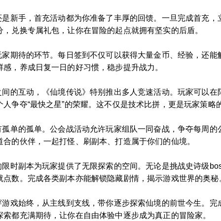
家还是新手，首充活动都为你准备了丰厚的回馈。一旦完成首充，
分，兑换专属礼包，让你在冒险的起点就拥有坚实的后盾。
个玩家期待的环节。每日签到不仅可以获得大量金币、经验，还能
鲜感，养成日复一日的好习惯，稳步提升战力。
家之间的互动，《仙境传说》特别推出多人竞速活动。玩家可以在
人争夺“最快之星”的荣耀。这不仅是技术比拼，更是玩家策略
没有孤单的孤单。公会战活动允许玩家组队一同奋战，争夺每周的
道合的伙伴，一起打怪、刷副本、打造属于你们的仙境。
的限时副本为玩家提供了无限探索的空间。无论是挑战史诗级bo
就点数。完成各类副本亦能解锁隐藏剧情，揭示游戏世界的奥秘
贯穿游戏始终，从主线到支线，带你逐步探索仙境的前世今生。完
探索都充满期待，让你在自由体验中逐步成为真正的冒险家。