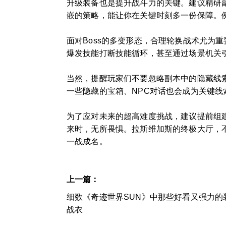
升级装备也是提升战斗力的关键。建议精研副
嵌的策略，能让你在关键时刻多一份保障。例
面对Boss的多变形态，合理轮换战术尤为
爆发技能打断技能循环，甚至通过场景机关引
当然，提醒玩家们不要忽略副本中的隐藏线
一些隐藏的宝箱、NPC对话也会成为关键线
为了应对未来的超高难度挑战，建议提前组
来时，无所畏惧。拉斯维加斯的终极大厅，
一战成名。
上一篇：
细数《奇迹世界SUN》中那些好看又强力的
战衣