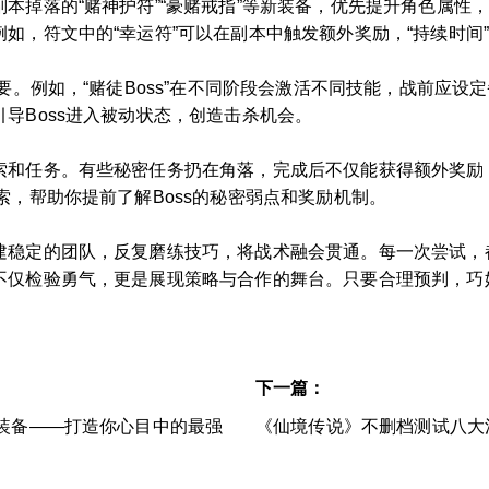
本掉落的“赌神护符”“豪赌戒指”等新装备，优先提升角色属性
如，符文中的“幸运符”可以在副本中触发额外奖励，“持续时间
重要。例如，“赌徒Boss”在不同阶段会激活不同技能，战前应
导Boss进入被动状态，创造击杀机会。
索和任务。有些秘密任务扔在角落，完成后不仅能获得额外奖励
索，帮助你提前了解Boss的秘密弱点和奖励机制。
建稳定的团队，反复磨练技巧，将战术融会贯通。每一次尝试，
不仅检验勇气，更是展现策略与合作的舞台。只要合理预判，巧
下一篇：
装备——打造你心目中的最强
《仙境传说》不删档测试八大