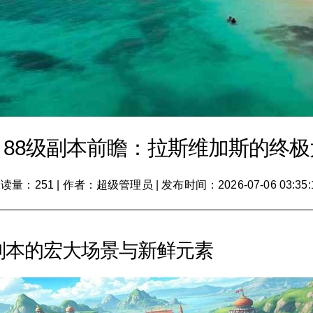
88级副本前瞻：拉斯维加斯的终
读量：251
|
作者：超级管理员
|
发布时间：2026-07-06 03:35:
副本的宏大场景与新鲜元素