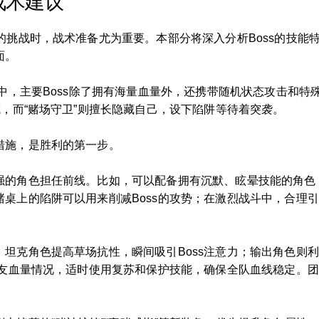
战术建议
的挑战时，战术准备尤为重要。本部分将深入分析Boss的技能
面。
中，主要Boss除了拥有海量血量外，还携带随机状态攻击和特殊
成，而“赌场守卫”则擅长隐藏自己，设下陷阱等待着突袭。
措施，是胜利的第一步。
的角色担任前线。比如，可以配备拥有沉默、眩晕技能的角色，
桌上的陷阱可以用来削减Boss的攻势；在激烈战斗中，合理引
坦克角色提高草场抗性，瞬间吸引Boss注意力；输出角色则
队友血量情况，适时使用复苏和保护技能，确保全队血线稳定。