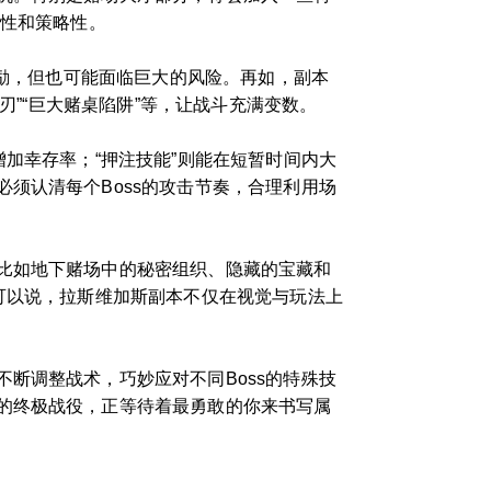
机性和策略性。
奖励，但也可能面临巨大的风险。再如，副本
刃”“巨大赌桌陷阱”等，让战斗充满变数。
加幸存率；“押注技能”则能在短暂时间内大
须认清每个Boss的攻击节奏，合理利用场
比如地下赌场中的秘密组织、隐藏的宝藏和
可以说，拉斯维加斯副本不仅在视觉与玩法上
断调整战术，巧妙应对不同Boss的特殊技
的终极战役，正等待着最勇敢的你来书写属