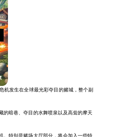
型危机发生在全球最光彩夺目的赌城，整个副
藏的暗巷、夺目的水舞喷泉以及高耸的摩天
机。特别是赌场大厅部分，将会加入一些特