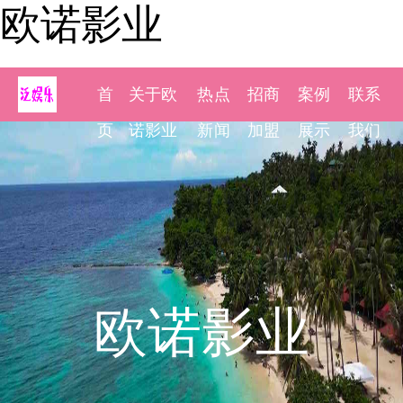
欧诺影业
首
关于欧
热点
招商
案例
联系
页
诺影业
新闻
加盟
展示
我们
欧诺影业