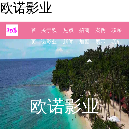
欧诺影业
首
关于欧
热点
招商
案例
联系
页
诺影业
新闻
加盟
展示
我们
欧诺影业